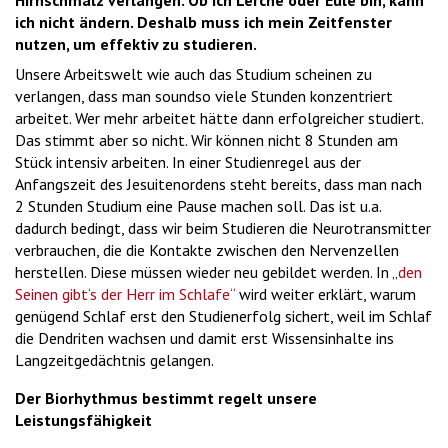
Hirnschmalz verlangen. Ob ich Lerche oder Eule bin, kann
'2')
ich nicht ändern. Deshalb muss ich mein Zeitfenster
nutzen, um effektiv zu studieren.
Unsere Arbeitswelt wie auch das Studium scheinen zu
verlangen, dass man soundso viele Stunden konzentriert
arbeitet. Wer mehr arbeitet hätte dann erfolgreicher studiert.
Das stimmt aber so nicht. Wir können nicht 8 Stunden am
Stück intensiv arbeiten. In einer Studienregel aus der
Anfangszeit des Jesuitenordens steht bereits, dass man nach
2 Stunden Studium eine Pause machen soll. Das ist u.a.
dadurch bedingt, dass wir beim Studieren die Neurotransmitter
verbrauchen, die die Kontakte zwischen den Nervenzellen
herstellen. Diese müssen wieder neu gebildet werden. In „
den
Seinen gibt‘s der Herr im Schlafe“
wird weiter erklärt, warum
genügend Schlaf erst den Studienerfolg sichert, weil im Schlaf
die Dendriten wachsen und damit erst Wissensinhalte ins
Langzeitgedächtnis gelangen.
Der Biorhythmus bestimmt regelt unsere
Leistungsfähigkeit