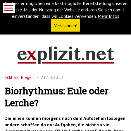
Cookies ermöglichen eine bestmögliche Bereitstellung unserer
Dienste. Mit der Nutzung der Website erklären Sie sich damit
einverstanden, dass wir Cookies verwenden.
Mehr Infos
Verstanden!
Navigationsabkürzungen
Zum
Inhalt
springen
Eckhard Bieger
21.10.2022
(Accesskey
'1')
Zur
Biorhythmus: Eule oder
Navigation
springen
Lerche?
(Accesskey
'3')
Zur
Suche
Die einen können morgens nach dem Aufstehen loslegen,
springen
andere schaffen da nur Aufgaben, die nicht so viel
(Accesskey