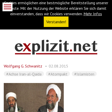
Cookies ermöglichen eine bestmögliche Bereitstellung unserer
Dienste. Mit der Nutzung der Website erklären Sie sich damit
einverstanden, dass wir Cookies verwenden.
Mehr Infos
Verstanden!
Navigationsabkürzungen
Zum
Inhalt
springen
Wolfgang G. Schwanitz
02.08.2015
(Accesskey
'1')
Zur
#Achse Iran-al-Qaida
#Atompakt
#Islamisten
Navigation
springen
(Accesskey
'3')
Zur
Suche
springen
(Accesskey