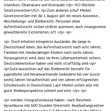
Islamkurs, Obamacare und Atompakt.</p> <h2>Berliner
Gesetznovellen</h2> <p>Zum anderen schuf Merkel
Gesetznovellen mit. Ab 1. August gilt ein neues Ausweise-,
Abschiebungs- und Bleiberecht. Personen ohne
Aufenthaltsrecht sollen strikter ausreisen, auch zwangsweise
gewaltbereite Extremisten, oft </p> <p>
<p>. Doch erhalten integrierte Ausländer, die lange in
Deutschland leben, das Aufenthaltsrecht nach acht Jahren,
Familien mit minderjährigen Kindern nach sechs Jahren.
Vorausgesetzt wird, dass sie ihren Lebensunterhalt sichern,
Deutschkenntnisse haben und nicht straffällig sind.</p>
<p>Gute Aussichten auf das Bleiberecht besteht für
jugendliche und heranwachsende Geduldete bei vier (zuvor
sechs) Jahren Voraufenthalt und vier Jahren erfolgreichen
Schulbesuchs in Deutschland. Laut Merkel sollen alle mit
guter Bleibeperspektive schnell und echt </p> <p>
<p> werden. Integrationskurse haben - nach Bescheid -
Sprachkurse mit 600 Stunden Unterricht. Bearbeitungszeiten
im Asylverfahren liegen bei 5,3 Monaten. Eine halbe Million