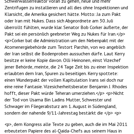
Schwerwasserreaktor voran zu gehen, neue und mehr
Zentrifugen zu installieren und all dies ohne Inspektionen und
Klarsicht, die Amerika gesichert hätte. Motto: Ja zum Pakt
oder Iran mit Nukes. Dass sich Abgeordnete am 30. Juli
überrollt fühlten, wurde klar. Senator Bob Corker äußerte, der
Pakt sei ein persönlich geebneter Weg zu Nukes für Iran.</p>
<p>Corker bat die Administration um den Nebenpakt mit der
Atomenergiebehörde zum Testort Parchin, von wo angeblich
der Iran selbst die Bodenproben aussuchen dürfe. Laut Kerry
besitze er keine Kopie davon. Olli Heinonen, einst Vizechef
jener Behörde, meinte, die 24 Tage Zeit bis zu einer Inspektion
erlaubten dem Iran, Spuren zu beseitigen. Kerry spottete:
einen Wunderpakt der vollen Kapitulation Irans sei doch nur
eine reine Fantasie. Vizesicherheitsberater Benjamin J. Rhodes
hofft, dieser Pakt würde Teheran umerziehen.</p> <p>Nicht
der Tod von Usama Bin Ladins Mutter, Schwester und
Schwager im Fliegerabsturz am 1. August in Südengland,
sondern der nahende 9/11-Jahrestag bestärkt die </p> <p>
<p>, dem Kongress alle Texte zu geben, auch die im Mai 2011
erbeuteten Papiere des al-Qaida-Chefs aus seinem Haus in