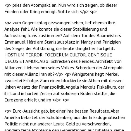
<p> pries den Atompakt an. Nun wird sich zeigen, ob dieser
Frieden oder Krieg erbringt. Sollte sich </p> <p>
<p> zum Gegenschlag gezwungen sehen, lief ebenso ihre
Analyse fehl. Wie konnte sie dieser Stabilisierung und
Aufrüstung Irans zustimmen? Auf dem Tor des Baumeisters
Emmanuel Héré am Stanislausplatz in Nancy sind Prinzipien
des Sieges der Aufklärung, die heute dringlicher fortgeht:
HOSTIUM TERROR. FOEDERUM CULTOR. GENTISQUE
DECUS ET AMOR. Also: Schrecken des Feindes. Architekt von
Allianzen. Liebesruhm seines Volkes. Schrecken der Atompakt
mit dieser Allianz Iran ab?</p> <p>Wenigstens hegt Merkel
zweierlei Erfolge. Zum einen blockierte sie Athen mit dessen
linken Ansatz der Finanzpolitik. Angela Merkels Fiskalkurs, der
ihr Land in harten Zeiten auf solideren Boden stellte, die
Eurozone erhielt und im </p> <p>
<p> Euro-Aussicht gab, ist einer ihre besten Resultate. Aber
Amerika belastet der Schuldenberg aus der linksdogmatischen
Politik: nicht nur anderer Leute Geld zu verschwenden,
sondern tiefe Probleme den Generationen aufzuhalsen, siehe