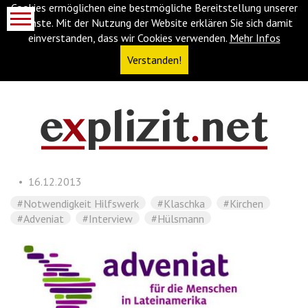
Cookies ermöglichen eine bestmögliche Bereitstellung unserer
Dienste. Mit der Nutzung der Website erklären Sie sich damit
einverstanden, dass wir Cookies verwenden.
Mehr Infos
Verstanden!
Navigationsabkürzungen
Zum
Inhalt
springen
16.12.2013
(Accesskey
'1')
Zur
#Notwendigkeit Hilfswerk
#Klaschka
#Kirchen
Navigation
#Adveniat
#Interview
#Hülsmann
springen
(Accesskey
'3')
Zur
Suche
springen
(Accesskey