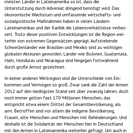
meisten Länder in Lateinamerika so ist, dass die
Unterstützung durch Adveniat dringend benötigt wird. Das
ökonomische Wachstum und umfassende wirtschafts- und
sozial­poli­tische Maß­nah­men haben in vielen Ländern
Lateinamerikas und der Karibik die Lebens­ver­hält­nisse ver­bes­
sert. Trotz dieser positiven Ent­wick­lungen ist die Region wei­
ter­hin von extremen Gegen­sätzen geprägt. Auf­stre­bende
Schwel­len­länder wie Brasilien und Mexiko sind zu wich­tigen
glo­balen Akteuren geworden. Länder wie Bolivien, Guate­mala,
Haiti, Honduras und Nica­ra­gua sind hin­gegen fort­während
durch große Armut gezeichnet.
In keiner anderen Welt­region sind die Unter­schiede von Ein­
kom­men und Ver­mö­gen so groß. Zwar sank die Zahl der Armen
2012 auf den nied­rigsten Stand seit über zwan­zig Jah­ren, doch
noch immer gelten fast 170 Mil­li­onen Men­schen, das
entspricht etwa einem Drit­tel der Gesamt­be­völ­ke­rung, als
arm. Betroffen sind vor allem die in­di­gene Be­völ­ke­rung,
Frauen, alte Menschen und Menschen mit Be­hin­de­rungen. Und
deshalb ist die Solidarität der Menschen hier in Deutschland
mit den Armen in Lateinamerika weiterhin gefragt. Um auch in