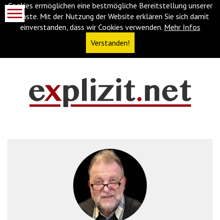
Cookies ermöglichen eine bestmögliche Bereitstellung unserer
Dienste. Mit der Nutzung der Website erklären Sie sich damit
einverstanden, dass wir Cookies verwenden.
Mehr Infos
Verstanden!
Navigationsabkürzungen
Zum
Inhalt
springen
(Accesskey
'1')
Zur
Navigation
springen
(Accesskey
'3')
Zur
Suche
springen
(Accesskey